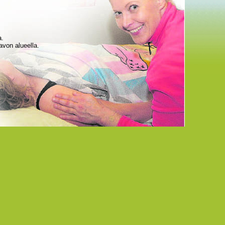
a.
von alueella.