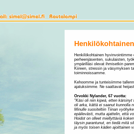
Henkilökohtainen
Henkilökohtainen hyvinvointimme 
perheenjäsenten, sukulaisten, työk
ympärilläsi olevat ihmisetkin pare
Kiireen, stressin ja väsymyksen
toiminnoissamme.
Kehoomme ja tunteisiimme tallenne
ajatuksiimme.
Ne saattavat heijas
Orvokki Nylander, 67 vuotta:
"Käsi oli niin kipeä, etten kärsinyt
oli arka, kättä ei saanut kunnolla 
Minulle suositeltiin Tiinan vyöhyke
epäilevästi, mutta ajattelin, että v
Hoidot on olleet miellyttäviä koke
täysin parantunut, en tiedä mitä si
ja myös toisen käden ajoittainen v