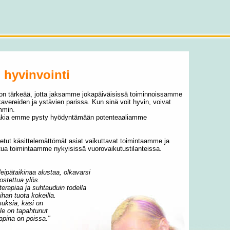
 hyvinvointi
on tärkeää, jotta jaksamme jokapäiväisissä toiminnoissamme
avereiden ja ystävien parissa. Kun sinä voit hyvin, voivat
mmin.
 takia emme pysty hyödyntämään potenteaaliamme
tut käsittelemättömät asiat vaikuttavat toimintaamme ja
tua toimintaamme nykyisissä vuorovaikutustilanteissa.
 leipätaikinaa alustaa, olkavarsi
nostettua ylös.
terapiaa ja suhtauduin todella
oihan tuota kokeilla.
muksia, käsi on
lle on tapahtunut
apina on poissa."