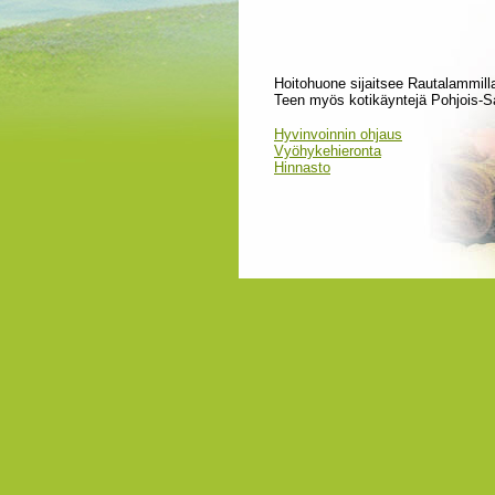
Hoitohuone sijaitsee Rautalammill
Teen myös kotikäyntejä Pohjois-Sa
Hyvinvoinnin ohjaus
Vyöhykehieronta
Hinnasto